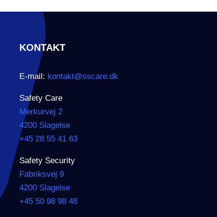
KONTAKT
E-mail:
kontakt@sscare.dk
Safety Care
Merkurvej 2
4200 Slagelse
+45 28 55 41 63
Safety Security
Fabriksvej 9
4200 Slagelse
+45 50 98 98 48